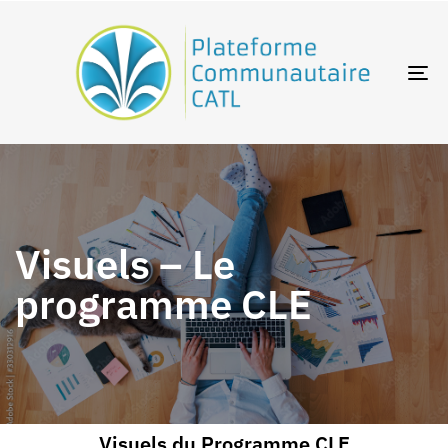
TO
NA
Visuels – Le
programme CLE
Visuels du Programme CLE